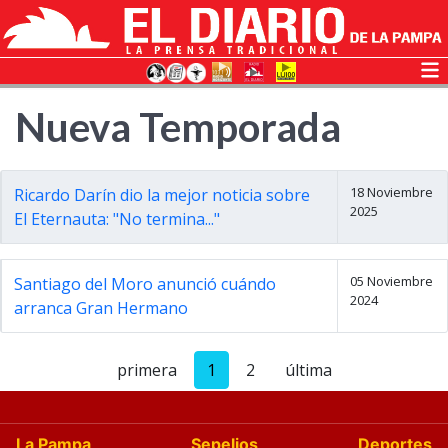
Nueva Temporada
18 Noviembre
Ricardo Darín dio la mejor noticia sobre
2025
El Eternauta: "No termina..."
05 Noviembre
Santiago del Moro anunció cuándo
2024
arranca Gran Hermano
primera
1
2
última
La Pampa
Sepelios
Deportes