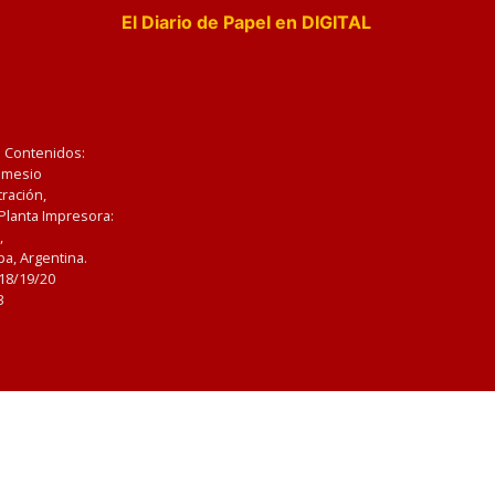
El Diario de Papel en DIGITAL
e Contenidos:
Nemesio
ración,
 Planta Impresora:
,
a, Argentina.
/18/19/20
3