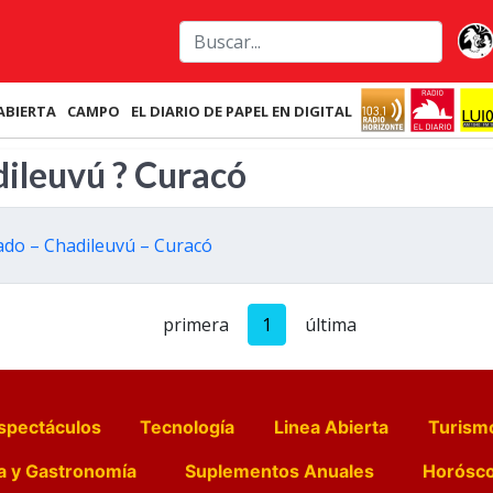
ABIERTA
CAMPO
EL DIARIO DE PAPEL EN DIGITAL
dileuvú ? Curacó
ado – Chadileuvú – Curacó
primera
1
última
spectáculos
Tecnología
Linea Abierta
Turism
a y Gastronomía
Suplementos Anuales
Horósc