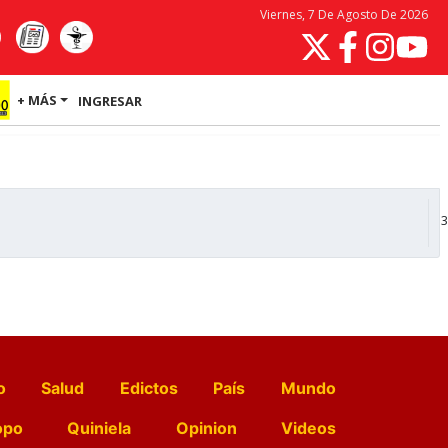
Viernes, 7 De Agosto De 2026
+ MÁS
INGRESAR
3
o
Salud
Edictos
País
Mundo
opo
Quiniela
Opinion
Videos