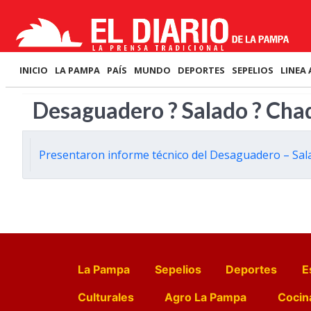
INICIO
LA PAMPA
PAÍS
MUNDO
DEPORTES
SEPELIOS
LINEA 
Desaguadero ? Salado ? Cha
Presentaron informe técnico del Desaguadero – Sal
La Pampa
Sepelios
Deportes
E
Culturales
Agro La Pampa
Cocin