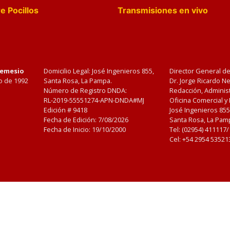
e Pocillos
Transmisiones en vivo
Nemesio
Domicilio Legal: José Ingenieros 855,
Director General d
o de 1992
Santa Rosa, La Pampa.
Dr. Jorge Ricardo 
Número de Registro DNDA:
Redacción, Administ
RL-2019-55551274-APN-DNDA#MJ
Oficina Comercial y
Edición #
9418
José Ingenieros 855
Fecha de Edición:
7/08/2026
Santa Rosa, La Pamp
Fecha de Inicio: 19/10/2000
Tel: (02954) 411117
Cel: +54 2954 53521