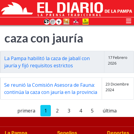
caza con jauría
17 Febrero
La Pampa habilitó la caza de jabalí con
2026
jauría y fijó requisitos estrictos
23 Diciembre
Se reunió la Comisión Asesora de Fauna:
2024
continúa la caza con jauría en la provincia
primera
1
2
3
4
5
última
La Pampa
Sepelios
Deportes