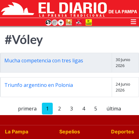
#Vóley
30 Junio
Mucha competencia con tres ligas
2026
24 Junio
Triunfo argentino en Polonia
2026
primera
1
2
3
4
5
última
La Pampa
Sepelios
Deportes