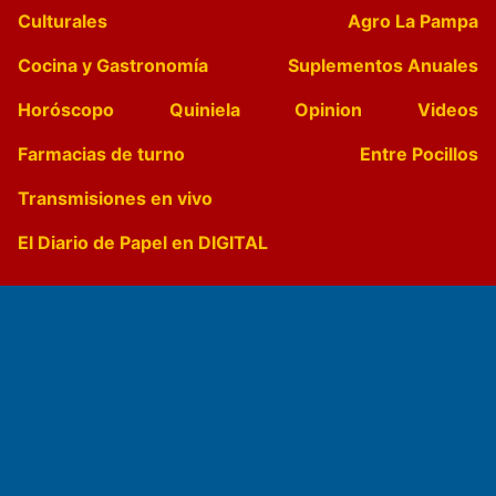
Culturales
Agro La Pampa
Cocina y Gastronomía
Suplementos Anuales
Horóscopo
Quiniela
Opinion
Videos
Farmacias de turno
Entre Pocillos
Transmisiones en vivo
El Diario de Papel en DIGITAL