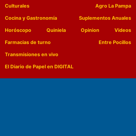
Culturales
Agro La Pampa
Cocina y Gastronomía
Suplementos Anuales
Horóscopo
Quiniela
Opinion
Videos
Farmacias de turno
Entre Pocillos
Transmisiones en vivo
El Diario de Papel en DIGITAL