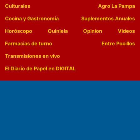
Culturales
Agro La Pampa
Cocina y Gastronomía
Suplementos Anuales
Horóscopo
Quiniela
Opinion
Videos
Farmacias de turno
Entre Pocillos
Transmisiones en vivo
El Diario de Papel en DIGITAL