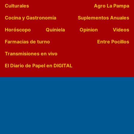
Culturales
Agro La Pampa
Cocina y Gastronomía
Suplementos Anuales
Horóscopo
Quiniela
Opinion
Videos
Farmacias de turno
Entre Pocillos
Transmisiones en vivo
El Diario de Papel en DIGITAL