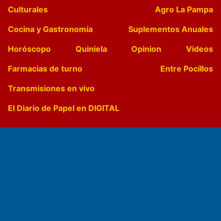
Culturales
Agro La Pampa
Cocina y Gastronomía
Suplementos Anuales
Horóscopo
Quiniela
Opinion
Videos
Farmacias de turno
Entre Pocillos
Transmisiones en vivo
El Diario de Papel en DIGITAL