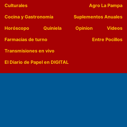
Culturales
Agro La Pampa
Cocina y Gastronomía
Suplementos Anuales
Horóscopo
Quiniela
Opinion
Videos
Farmacias de turno
Entre Pocillos
Transmisiones en vivo
El Diario de Papel en DIGITAL