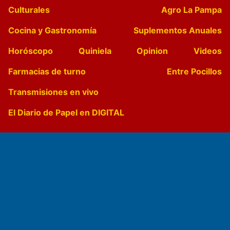
Culturales
Agro La Pampa
Cocina y Gastronomía
Suplementos Anuales
Horóscopo
Quiniela
Opinion
Videos
Farmacias de turno
Entre Pocillos
Transmisiones en vivo
El Diario de Papel en DIGITAL