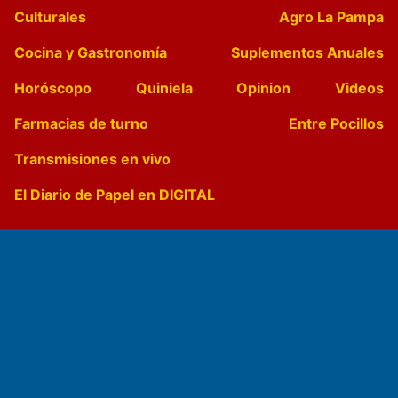
Culturales
Agro La Pampa
Cocina y Gastronomía
Suplementos Anuales
Horóscopo
Quiniela
Opinion
Videos
Farmacias de turno
Entre Pocillos
Transmisiones en vivo
El Diario de Papel en DIGITAL