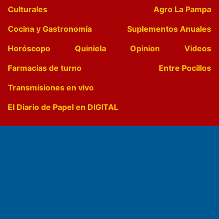
Culturales
Agro La Pampa
Cocina y Gastronomía
Suplementos Anuales
Horóscopo
Quiniela
Opinion
Videos
Farmacias de turno
Entre Pocillos
Transmisiones en vivo
El Diario de Papel en DIGITAL