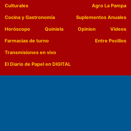
Culturales
Agro La Pampa
Cocina y Gastronomía
Suplementos Anuales
Horóscopo
Quiniela
Opinion
Videos
Farmacias de turno
Entre Pocillos
Transmisiones en vivo
El Diario de Papel en DIGITAL