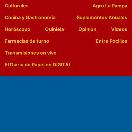
Culturales
Agro La Pampa
Cocina y Gastronomía
Suplementos Anuales
Horóscopo
Quiniela
Opinion
Videos
Farmacias de turno
Entre Pocillos
Transmisiones en vivo
El Diario de Papel en DIGITAL