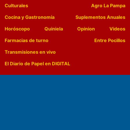
Culturales
Agro La Pampa
Cocina y Gastronomía
Suplementos Anuales
Horóscopo
Quiniela
Opinion
Videos
Farmacias de turno
Entre Pocillos
Transmisiones en vivo
El Diario de Papel en DIGITAL