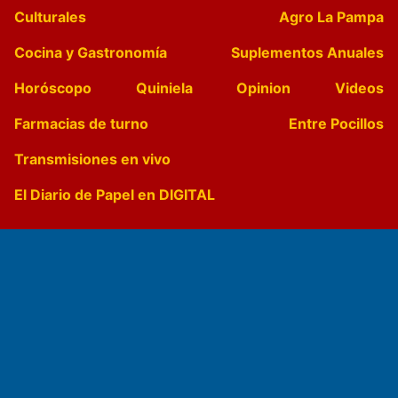
Culturales
Agro La Pampa
Cocina y Gastronomía
Suplementos Anuales
Horóscopo
Quiniela
Opinion
Videos
Farmacias de turno
Entre Pocillos
Transmisiones en vivo
El Diario de Papel en DIGITAL