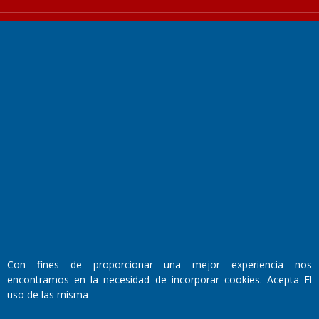
Fundado por el
Doctor Antonio Nemesio
Primera edición: Domingo 3 de Mayo de 1992
Miembro de ADIRA,ADEPA y CPPAL
Propietario: El Diario SRL
Director Periodístico:
Walter René Goñi
Con fines de proporcionar una mejor experiencia nos
encontramos en la necesidad de incorporar cookies. Acepta El
uso de las misma
Domicilio Legal: José Ingenieros 855,