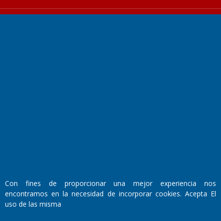
Fundado por el
Doctor Antonio Nemesio
Primera edición: Domingo 3 de Mayo de 1992
Miembro de ADIRA,ADEPA y CPPAL
Propietario: El Diario SRL
Director Periodístico:
Walter René Goñi
Con fines de proporcionar una mejor experiencia nos
encontramos en la necesidad de incorporar cookies. Acepta El
uso de las misma
Domicilio Legal: José Ingenieros 855,