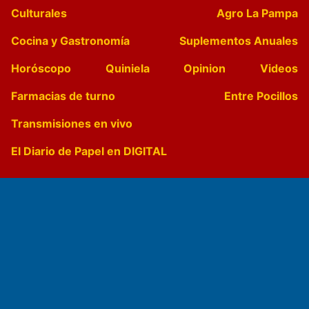
Culturales
Agro La Pampa
Cocina y Gastronomía
Suplementos Anuales
Horóscopo
Quiniela
Opinion
Videos
Farmacias de turno
Entre Pocillos
Transmisiones en vivo
El Diario de Papel en DIGITAL