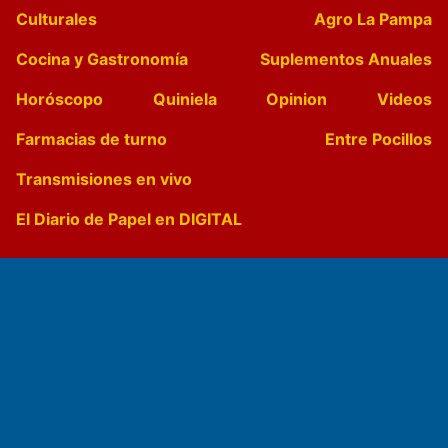
Culturales
Agro La Pampa
Cocina y Gastronomía
Suplementos Anuales
Horóscopo
Quiniela
Opinion
Videos
Farmacias de turno
Entre Pocillos
Transmisiones en vivo
El Diario de Papel en DIGITAL