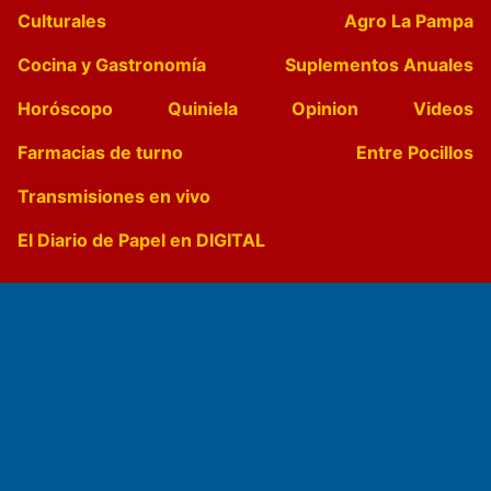
Culturales
Agro La Pampa
Cocina y Gastronomía
Suplementos Anuales
Horóscopo
Quiniela
Opinion
Videos
Farmacias de turno
Entre Pocillos
Transmisiones en vivo
El Diario de Papel en DIGITAL