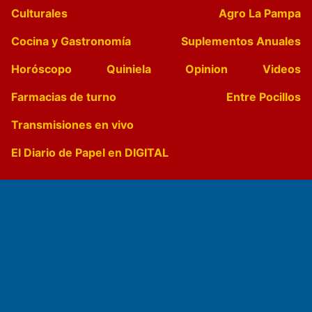
Culturales
Agro La Pampa
Cocina y Gastronomía
Suplementos Anuales
Horóscopo
Quiniela
Opinion
Videos
Farmacias de turno
Entre Pocillos
Transmisiones en vivo
El Diario de Papel en DIGITAL