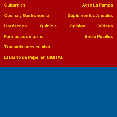
Culturales
Agro La Pampa
Cocina y Gastronomía
Suplementos Anuales
Horóscopo
Quiniela
Opinion
Videos
Farmacias de turno
Entre Pocillos
Transmisiones en vivo
El Diario de Papel en DIGITAL