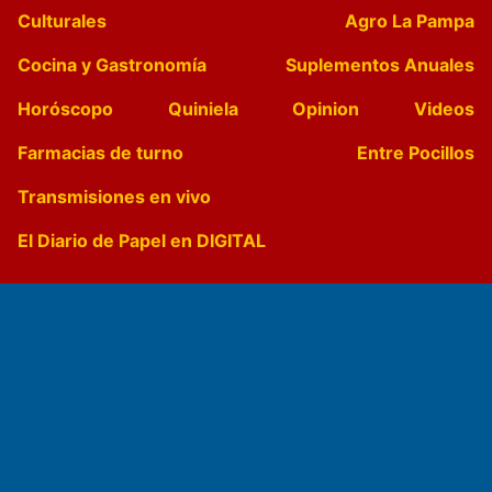
Culturales
Agro La Pampa
Cocina y Gastronomía
Suplementos Anuales
Horóscopo
Quiniela
Opinion
Videos
Farmacias de turno
Entre Pocillos
Transmisiones en vivo
El Diario de Papel en DIGITAL