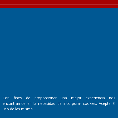
Fundado por el
Doctor Antonio Nemesio
Primera edición: Domingo 3 de Mayo de 1992
Miembro de ADIRA,ADEPA y CPPAL
Propietario: El Diario SRL
Director Periodístico:
Walter René Goñi
Con fines de proporcionar una mejor experiencia nos
encontramos en la necesidad de incorporar cookies. Acepta El
uso de las misma
Domicilio Legal: José Ingenieros 855,