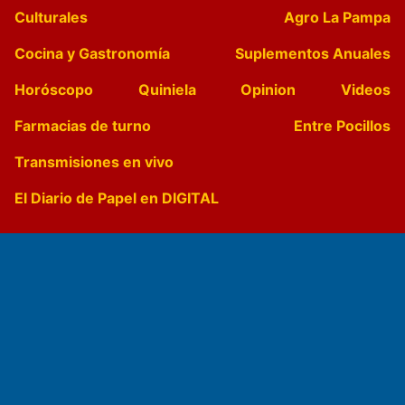
Culturales
Agro La Pampa
Cocina y Gastronomía
Suplementos Anuales
Horóscopo
Quiniela
Opinion
Videos
Farmacias de turno
Entre Pocillos
Transmisiones en vivo
El Diario de Papel en DIGITAL