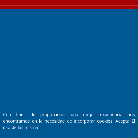
Fundado por el
Doctor Antonio Nemesio
Primera edición: Domingo 3 de Mayo de 1992
Miembro de ADIRA,ADEPA y CPPAL
Propietario: El Diario SRL
Director Periodístico:
Walter René Goñi
Con fines de proporcionar una mejor experiencia nos
encontramos en la necesidad de incorporar cookies. Acepta El
uso de las misma
Domicilio Legal: José Ingenieros 855,