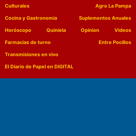
Culturales
Agro La Pampa
Cocina y Gastronomía
Suplementos Anuales
Horóscopo
Quiniela
Opinion
Videos
Farmacias de turno
Entre Pocillos
Transmisiones en vivo
El Diario de Papel en DIGITAL