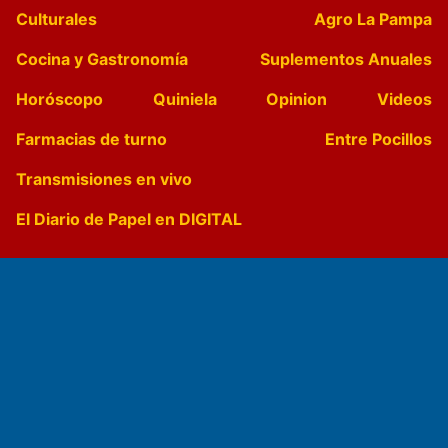
Culturales
Agro La Pampa
Cocina y Gastronomía
Suplementos Anuales
Horóscopo
Quiniela
Opinion
Videos
Farmacias de turno
Entre Pocillos
Transmisiones en vivo
El Diario de Papel en DIGITAL