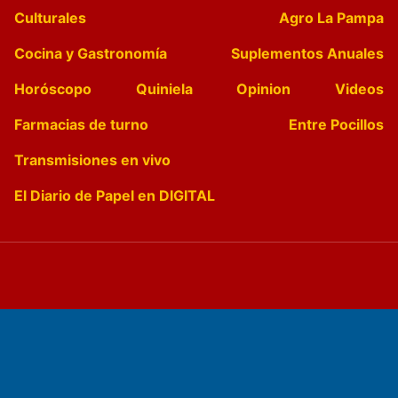
Culturales
Agro La Pampa
Cocina y Gastronomía
Suplementos Anuales
Horóscopo
Quiniela
Opinion
Videos
Farmacias de turno
Entre Pocillos
Transmisiones en vivo
El Diario de Papel en DIGITAL