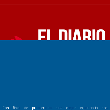
Fundado por el
Doctor Antonio Nemesio
Primera edición: Domingo 3 de Mayo de 1992
Miembro de ADIRA,ADEPA y CPPAL
Propietario: El Diario SRL
Director Periodístico:
Walter René Goñi
Domicilio Legal: José Ingenieros 855,
Con fines de proporcionar una mejor experiencia nos