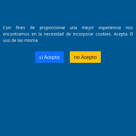
Primera edición: Domingo 3 de Mayo de 1992
Miembro de ADIRA,ADEPA y CPPAL
Propietario: El Diario SRL
Director Periodístico:
Walter René Goñi
Con fines de proporcionar una mejor experiencia nos
encontramos en la necesidad de incorporar cookies. Acepta El
uso de las misma
Domicilio Legal: José Ingenieros 855,
Santa Rosa, La Pampa.
si Acepto
no Acepto
Número de Registro DNDA:
RL-2019-55551274-APN-DNDA#MJ
Edición #
9421
Fecha de Edición:
10/08/2026
Fecha de Inicio: 19/10/2000
Director General de Contenidos:
Dr. Jorge Ricardo Nemesio
Redacción, Administración,
Oficina Comercial y Planta Impresora:
José Ingenieros 855,
Santa Rosa, La Pampa, Argentina.