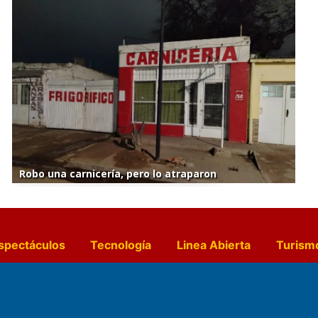
Robo una carnicería, pero lo atraparon
spectáculos
Tecnología
Linea Abierta
Turism
a y Gastronomía
Suplementos Anuales
Horósc
e Pocillos
Transmisiones en vivo