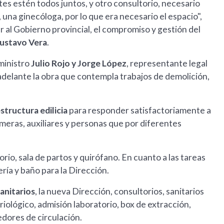
tes estén todos juntos, y otro consultorio, necesario
 una ginecóloga, por lo que era necesario el espacio",
 al Gobierno provincial, el compromiso y gestión del
ustavo Vera
.
 ministro
Julio Rojo y Jorge López
, representante legal
 adelante la obra que contempla trabajos de demolición,
estructura edilicia
para responder satisfactoriamente a
meras, auxiliares y personas que por diferentes
rio, sala de partos y quirófano. En cuanto a las tareas
ría y baño para la Dirección.
anitarios
, la nueva Dirección, consultorios, sanitarios
riológico, admisión laboratorio, box de extracción,
edores de circulación.