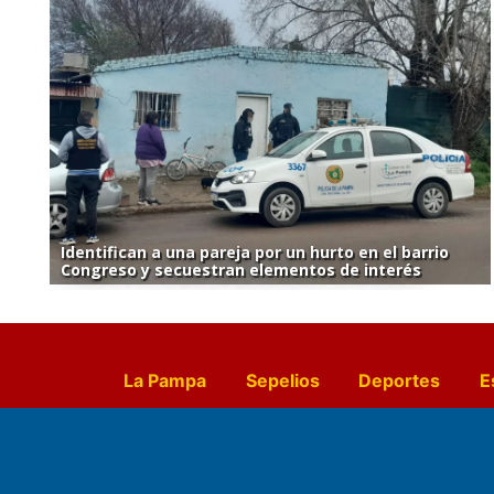
Identifican a una pareja por un hurto en el barrio
Congreso y secuestran elementos de interés
La Pampa
Sepelios
Deportes
E
Culturales
Agro La Pampa
Cocin
Farmacias de turno
Entr