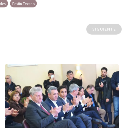
ales
Festín Texano
SIGUIENTE