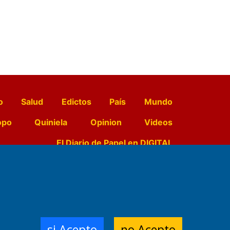
o
Salud
Edictos
País
Mundo
opo
Quiniela
Opinion
Videos
El Diario de Papel en DIGITAL
e Contenidos:
Nemesio
ración,
si Acepto
no Acepto