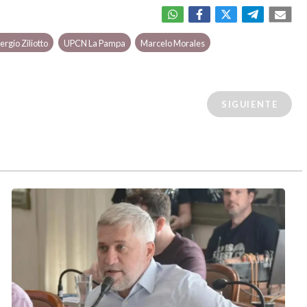
rgio Ziliotto
UPCN La Pampa
Marcelo Morales
SIGUIENTE