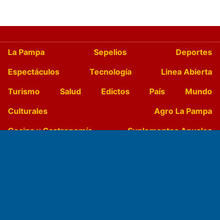
La Pampa
Sepelios
Deportes
Espectáculos
Tecnología
Linea Abierta
Turismo
Salud
Edictos
País
Mundo
Culturales
Agro La Pampa
Cocina y Gastronomía
Suplementos Anuales
Horóscopo
Quiniela
Opinion
Videos
Farmacias de turno
Entre Pocillos
Transmisiones en vivo
El Diario de Papel en DIGITAL