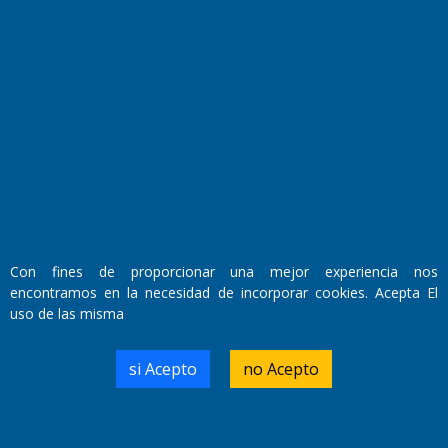
Con fines de proporcionar una mejor experiencia nos
Fundado por el
Doctor Antonio Nemesio
encontramos en la necesidad de incorporar cookies. Acepta El
Primera edición: Domingo 3 de Mayo de 1992
uso de las misma
Miembro de ADIRA,ADEPA y CPPAL
Propietario: El Diario SRL
Director Periodístico:
si Acepto
no Acepto
Walter René Goñi
Domicilio Legal: José Ingenieros 855,