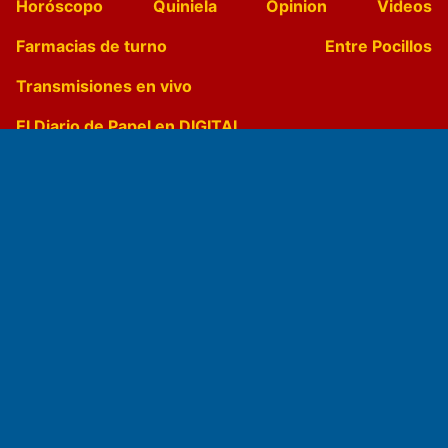
Horóscopo
Quiniela
Opinion
Videos
Farmacias de turno
Entre Pocillos
Transmisiones en vivo
El Diario de Papel en DIGITAL
Fundado por el
Doctor Antonio Nemesio
Primera edición: Domingo 3 de Mayo de 1992