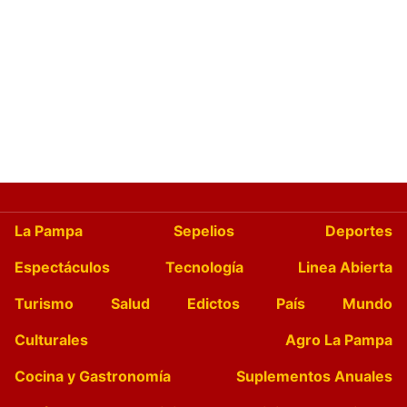
La Pampa
Sepelios
Deportes
Espectáculos
Tecnología
Linea Abierta
Turismo
Salud
Edictos
País
Mundo
Culturales
Agro La Pampa
Cocina y Gastronomía
Suplementos Anuales