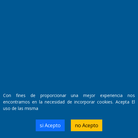
Fundado por el
Doctor Antonio Nemesio
Primera edición: Domingo 3 de Mayo de 1992
Miembro de ADIRA,ADEPA y CPPAL
Propietario: El Diario SRL
Director Periodístico:
Con fines de proporcionar una mejor experiencia nos
Walter René Goñi
encontramos en la necesidad de incorporar cookies. Acepta El
uso de las misma
Domicilio Legal: José Ingenieros 855,
si Acepto
no Acepto
Santa Rosa, La Pampa.
Número de Registro DNDA:
RL-2019-55551274-APN-DNDA#MJ