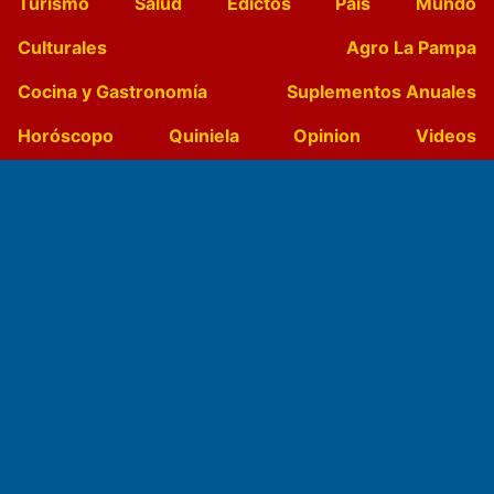
Turismo
Salud
Edictos
País
Mundo
Culturales
Agro La Pampa
Cocina y Gastronomía
Suplementos Anuales
Horóscopo
Quiniela
Opinion
Videos
Farmacias de turno
Entre Pocillos
Transmisiones en vivo
El Diario de Papel en DIGITAL