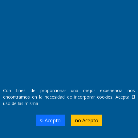
Fundado por el
Doctor Antonio Nemesio
Con fines de proporcionar una mejor experiencia nos
Primera edición: Domingo 3 de Mayo de 1992
encontramos en la necesidad de incorporar cookies. Acepta El
Miembro de ADIRA,ADEPA y CPPAL
uso de las misma
Propietario: El Diario SRL
Director Periodístico:
Walter René Goñi
si Acepto
no Acepto
Domicilio Legal: José Ingenieros 855,