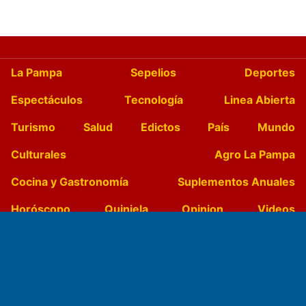
La Pampa
Sepelios
Deportes
Espectáculos
Tecnología
Linea Abierta
Turismo
Salud
Edictos
País
Mundo
Culturales
Agro La Pampa
Cocina y Gastronomía
Suplementos Anuales
Horóscopo
Quiniela
Opinion
Videos
Farmacias de turno
Entre Pocillos
Transmisiones en vivo
El Diario de Papel en DIGITAL