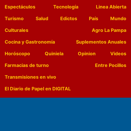
Espectáculos
Tecnología
Linea Abierta
Turismo
Salud
Edictos
País
Mundo
Culturales
Agro La Pampa
Cocina y Gastronomía
Suplementos Anuales
Horóscopo
Quiniela
Opinion
Videos
Farmacias de turno
Entre Pocillos
Transmisiones en vivo
El Diario de Papel en DIGITAL