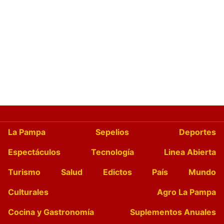
La Pampa
Sepelios
Deportes
Espectáculos
Tecnología
Linea Abierta
Turismo
Salud
Edictos
País
Mundo
Culturales
Agro La Pampa
Cocina y Gastronomía
Suplementos Anuales