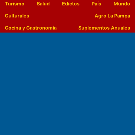
Turismo
Salud
Edictos
País
Mundo
Culturales
Agro La Pampa
Cocina y Gastronomía
Suplementos Anuales
Horóscopo
Quiniela
Opinion
Videos
Farmacias de turno
Entre Pocillos
Transmisiones en vivo
El Diario de Papel en DIGITAL