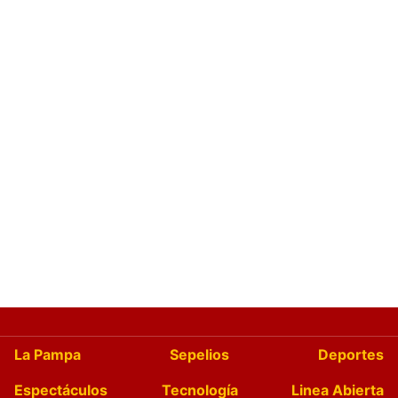
La Pampa
Sepelios
Deportes
Espectáculos
Tecnología
Linea Abierta