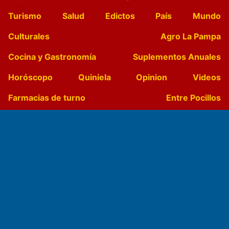
Turismo
Salud
Edictos
País
Mundo
Culturales
Agro La Pampa
Cocina y Gastronomía
Suplementos Anuales
Horóscopo
Quiniela
Opinion
Videos
Farmacias de turno
Entre Pocillos
Transmisiones en vivo
El Diario de Papel en DIGITAL