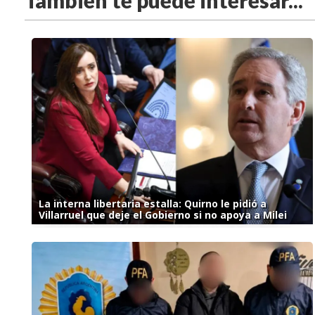
También te puede interesar...
La interna libertaria estalla: Quirno le pidió a
Villarruel que deje el Gobierno si no apoya a Milei