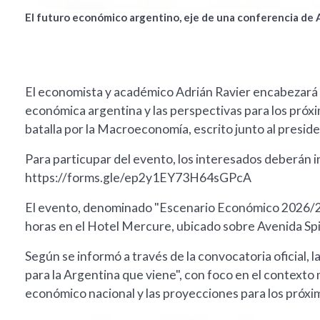
El futuro económico argentino, eje de una conferencia de 
El economista y académico Adrián Ravier encabezará e
económica argentina y las perspectivas para los próxim
batalla por la Macroeconomía, escrito junto al preside
Para particupar del evento, los interesados deberán in
https://forms.gle/ep2y1EY73H64sGPcA
El evento, denominado "Escenario Económico 2026/27", 
horas en el Hotel Mercure, ubicado sobre Avenida Spine
Según se informó a través de la convocatoria oficial, l
para la Argentina que viene", con foco en el context
económico nacional y las proyecciones para los próxi