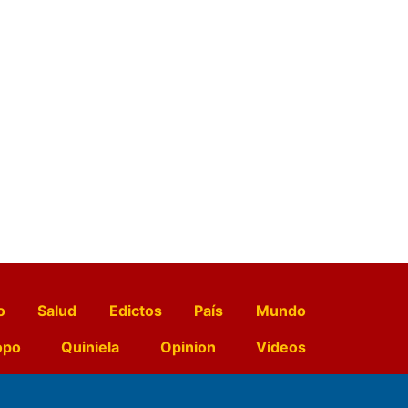
o
Salud
Edictos
País
Mundo
opo
Quiniela
Opinion
Videos
El Diario de Papel en DIGITAL