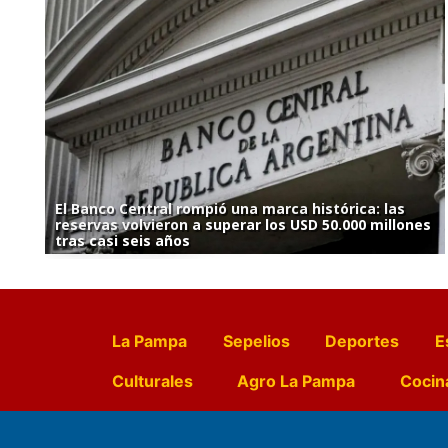
El Banco Central rompió una marca histórica: las
reservas volvieron a superar los USD 50.000 millones
tras casi seis años
La Pampa
Sepelios
Deportes
E
Culturales
Agro La Pampa
Cocin
Farmacias de turno
Entr