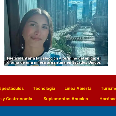
Fue a alentar a la Selección y terminó detenida: el
drama de una niñera argentina en Estados Unidos
spectáculos
Tecnología
Linea Abierta
Turism
a y Gastronomía
Suplementos Anuales
Horósc
e Pocillos
Transmisiones en vivo