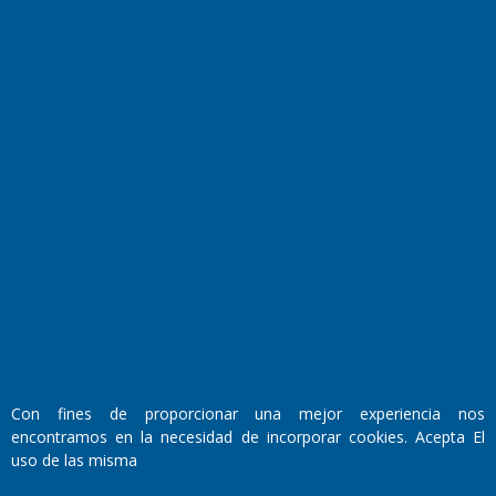
El Diario de Papel en DIGITAL
Fundado por el
Doctor Antonio Nemesio
Primera edición: Domingo 3 de Mayo de 1992
Miembro de ADIRA,ADEPA y CPPAL
Propietario: El Diario SRL
Con fines de proporcionar una mejor experiencia nos
Director Periodístico:
encontramos en la necesidad de incorporar cookies. Acepta El
Walter René Goñi
uso de las misma