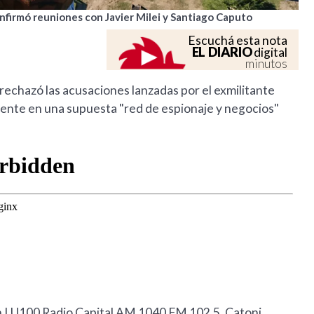
onfirmó reuniones con Javier Milei y Santiago Caputo
Escuchá esta nota
EL DIARIO
digital
minutos
rechazó las acusaciones lanzadas por el exmilitante
mente en una supuesta "red de espionaje y negocios"
en LU100 Radio Capital AM 1040 FM 102.5, Catoni