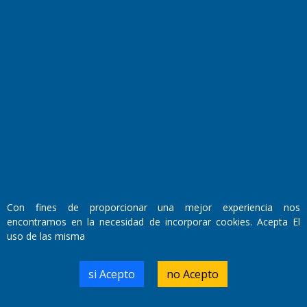
Fundado por el
Doctor Antonio Nemesio
Primera edición: Domingo 3 de Mayo de 1992
Miembro de ADIRA,ADEPA y CPPAL
Propietario: El Diario SRL
Director Periodístico:
Walter René Goñi
Con fines de proporcionar una mejor experiencia nos
encontramos en la necesidad de incorporar cookies. Acepta El
uso de las misma
Domicilio Legal: José Ingenieros 855,
Santa Rosa, La Pampa.
Número de Registro DNDA:
si Acepto
no Acepto
RL-2019-55551274-APN-DNDA#MJ
Edición #
9420